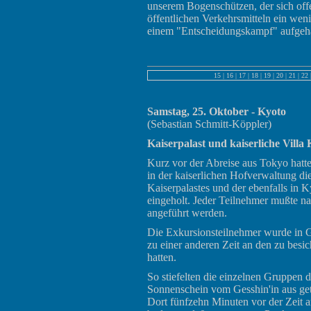
unserem Bogenschützen, der sich offe
öffentlichen Verkehrsmitteln ein weni
einem "Entscheidungskampf" aufgeha
15
|
16
|
17
|
18
|
19
|
20
|
21
|
22
Samstag, 25. Oktober - Kyoto
(Sebastian Schmitt-Köppler)
Kaiserpalast und kaiserliche Villa
Kurz vor der Abreise aus Tokyo hatt
in der kaiserlichen Hofverwaltung di
Kaiserpalastes und der ebenfalls in K
eingeholt. Jeder Teilnehmer mußte 
angeführt werden.
Die Exkursionsteilnehmer wurde in Gru
zu einer anderen Zeit an den zu besic
hatten.
So stiefelten die einzelnen Gruppen
Sonnenschein vom Gesshin'in aus getr
Dort fünfzehn Minuten vor der Zeit