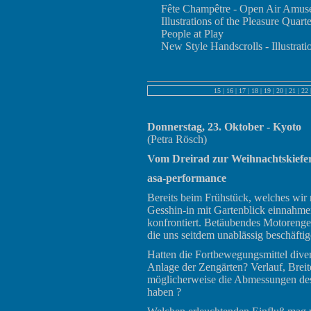
Fête Champêtre - Open Air Amus
Illustrations of the Pleasure Quart
People at Play
New Style Handscrolls - Illustrati
15
|
16
|
17
|
18
|
19
|
20
|
21
|
22
Donnerstag, 23. Oktober - Kyoto
(Petra Rösch)
Vom Dreirad zur Weihnachtskiefe
asa-performance
Bereits beim Frühstück, welches wi
Gesshin-in mit Gartenblick einnahme
konfrontiert. Betäubendes Motorenger
die uns seitdem unablässig beschäftig
Hatten die Fortbewegungsmittel dive
Anlage der Zengärten? Verlauf, Breit
möglicherweise die Abmessungen des
haben ?