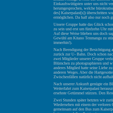
Einkaufswütigsten unter uns nicht ver
herumgesprochen, welche bürokratisc
des] Kaiserpalast[s]) überschritten 
ermöglichen. Da half also nur noch g
Unsere Gruppe hatte das Glück scho
zu sein und erst um fünfzehn Uhr mit
Auf diese Weise blieben uns doch sag
Gewühl am Kitano Tenmangu zu stürze
immerhin!).
Nach Beendigung der Besichtigung am 
zurück zur U- Bahn. Doch schon nach
zwei Mitglieder unserer Gruppe verlor
Blümchen zu photographieren und wu
anderes Mitglied hatte seine Liebe z
anderen Weges. Aber die Hartgesotten
Zwischenfällen natürlich nicht aufhal
Nach unserer Ankunft genügte ein Bl
Weiterfahrt zum Kaiserpalast heraus
ersehnte Getümmel stürzen. Den Rest
Zwei Stunden später hetzten wir zurü
Wiedersehen mit einem der verloren 
gemeinsam auf den Bus zum Kaiserpal