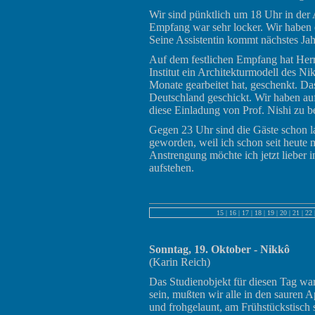
Wir sind pünktlich um 18 Uhr in de
Empfang war sehr locker. Wir haben e
Seine Assistentin kommt nächstes Jah
Auf dem festlichen Empfang hat Herr 
Institut ein Architekturmodell des N
Monate gearbeitet hat, geschenkt. D
Deutschland geschickt. Wir haben au
diese Einladung von Prof. Nishi zu 
Gegen 23 Uhr sind die Gäste schon 
geworden, weil ich schon seit heut
Anstrengung möchte ich jetzt lieber 
aufstehen.
15
|
16
|
17
|
18
|
19
|
20
|
21
|
22
Sonntag, 19. Oktober - Nikkô
(Karin Reich)
Das Studienobjekt für diesen Tag wa
sein, mußten wir alle in den sauren 
und frohgelaunt, am Frühstückstisch