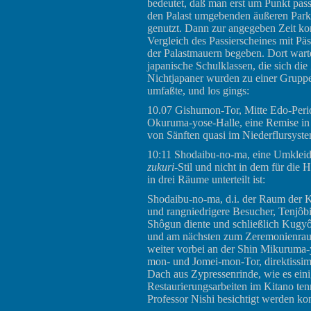
bedeutet, daß man erst um Punkt pass
den Palast umgebenden äußeren Park
genutzt. Dann zur angegeben Zeit kon
Vergleich des Passierscheines mit P
der Palastmauern begeben. Dort wart
japanische Schulklassen, die sich die 
Nichtjapaner wurden zu einer Grupp
umfaßte, und los gings:
10.07 Gishumon-Tor, Mitte Edo-Peri
Okuruma-yose-Halle, eine Remise in 
von Sänften quasi im Niederflursyste
10:11 Shodaibu-no-ma, eine Umkleide
zukuri
-Stil und nicht in dem für die
in drei Räume unterteilt ist:
Shodaibu-no-ma, d.i. der Raum der K
und rangniedrigere Besucher, Tenjôb
Shôgun diente und schließlich Kugyô
und am nächsten zum Zeremonienrau
weiter vorbei an der Shin Mikuruma
mon- und Jomei-mon-Tor, direktissim
Dach aus Zypressenrinde, wie es ein
Restaurierungsarbeiten im Kitano t
Professor Nishi besichtigt werden ko