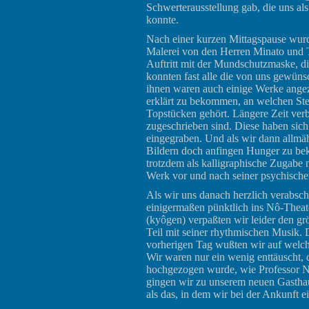
Schwerterausstellung gab, die uns als
konnte.
Nach einer kurzen Mittagspause wurd
Malerei von den Herren Minato und T
Auftritt mit der Mundschutzmaske, di
konnten fast alle die von uns gewüns
ihnen waren auch einige Werke angezw
erklärt zu bekommen, an welchen Stel
Topstücken gehört. Längere Zeit verb
zugeschrieben sind. Diese haben sich 
eingegraben. Und als wir dann allmäh
Bildern doch anfingen Hunger zu be
trotzdem als kalligraphische Zugabe 
Werk vor und nach seiner psychischen
Als wir uns danach herzlich verabsc
einigermaßen pünktlich ins Nô-Theat
(kyôgen) verpaßten wir leider den gr
Teil mit seiner rhythmischen Musik.
vorherigen Tag wußten wir auf welche
Wir waren nur ein wenig enttäuscht,
hochgezogen wurde, wie Professor Nis
gingen wir zu unserem neuen Gasthaus
als das, in dem wir bei der Ankunft 