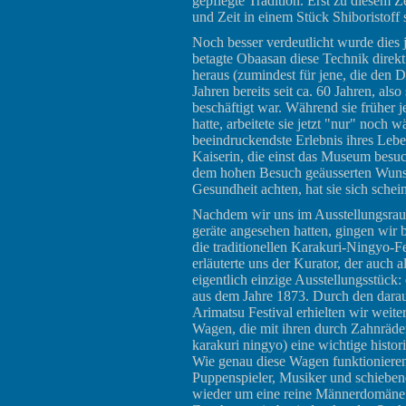
gepflegte Tradition. Erst zu diesem 
und Zeit in einem Stück Shiboristoff
Noch besser verdeutlicht wurde dies j
betagte Obaasan diese Technik direkt 
heraus (zumindest für jene, die den Di
Jahren bereits seit ca. 60 Jahren, al
beschäftigt war. Während sie früher j
hatte, arbeitete sie jetzt "nur" noc
beeindruckendste Erlebnis ihres Leb
Kaiserin, die einst das Museum besuch
dem hohen Besuch geäusserten Wunsch
Gesundheit achten, hat sie sich sch
Nachdem wir uns im Ausstellungsraum
geräte angesehen hatten, gingen wir
die traditionellen Karakuri-Ningyo-F
erläuterte uns der Kurator, der auch a
eigentlich einzige Ausstellungsstück:
aus dem Jahre 1873. Durch den darau
Arimatsu Festival erhielten wir weit
Wagen, die mit ihren durch Zahnräde
karakuri ningyo) eine wichtige histori
Wie genau diese Wagen funktionieren 
Puppenspieler, Musiker und schiebend
wieder um eine reine Männerdomäne..