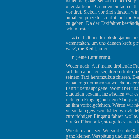
hatten war, daß, selbst in einem so 
unerklärlichen Gründen einfach entf
vor drei. Sieben vor drei stürzten wi
anhalten, purzelten zu dritt auf die
zu geben. Da der Taxifahrer beständig
schlimmste:
a.) er hält uns für blöde gaijins un
veranstalten, um uns danach kräftig 
was?; die Red.], oder
b.) eine Entführung! -
Weder noch. Auf meine drohende Frag
sichtlich amüsiert sei, drei so hübsch
seinem Taxi herumzukutschieren. Ber
genauer genommen zu welchem der vi
Fahrt überhaupt gehe. Womit bei uns
Stadtplan begann. Inzwischen war es 
richtigen Eingang auf dem Stadtplan 
an ihm vorbeigefahren. Wären wir nic
versunken gewesen, hätten wir viellei
zum richtigen Eingang fahren wollte. 
Straßenführung Kyotos gab es auch 
Wie dem auch sei: Wir sind schließl
ganz kleinen Verspätung und unglaub