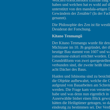
Welchen erleuchtenden Einfluß mag w
haben und welchen hat es wohl auf 
unterstützt von den mandala-artigen D
Gewändern der Zenäbte? (In der Fac
genannt).
Die Philosophie des Zen ist für westl
Desiderat der Forschung.
Kitano Tenmangû
Der Kitano Tenmangu wurde für den
Michizane im 10. Jh gegründet, der do
heutige Bau stammt von 1607 und wa
yatsumune-zukuri errichtet worden. D
Grundrißform von zwei quergestellte
verbunden sind, die zweite heißt über
acht Dächer des Baus.
Haiden und Ishinoma sind zu besicht
die Objekte aufbewahrt, welche die G
aufgrund von Bauarbeiten am Schrei
werden. Die Frage kam von versierter
habe und was denn nun eigentlich in
Auserwählte bisher einen Blick gewor
hätten die Heiligtümer getragen, so 
eindeutig zu bestimmen sei. Der Verda