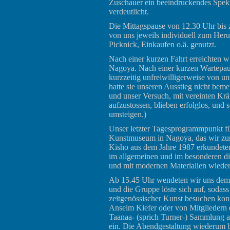
Zuschauer ein beeindruckendes Spekta
verdeutlicht.
Die Mittagspause von 12.30 Uhr bi
von uns jeweils individuell zum Her
Picknick, Einkaufen o.ä. genutzt.
Nach einer kurzen Fahrt erreichten w
Nagoya. Nach einer kurzen Wartepause
kurzzeitig unfreiwilligerweise von u
hatte sie unseren Ausstieg nicht bem
und unser Versuch, mit vereinten Krä
aufzustossen, blieben erfolglos, und
umsteigen.)
Unser letzter Tagesprogrammpunkt füh
Kunstmuseum in Nagoya, das wir zun
Kisho aus dem Jahre 1987 erkundeten,
im allgemeinen und im besonderen di
und mit modernen Materialien wiede
Ab 15.45 Uhr wendeten wir uns dem g
und die Gruppe löste sich auf, sodass
zeitgenössischer Kunst besuchen konn
Anselm Kiefer oder von Mitgliedern d
Taanaa- (sprich Turner-) Sammlung a
ein. Die Abendgestaltung wiederum bl