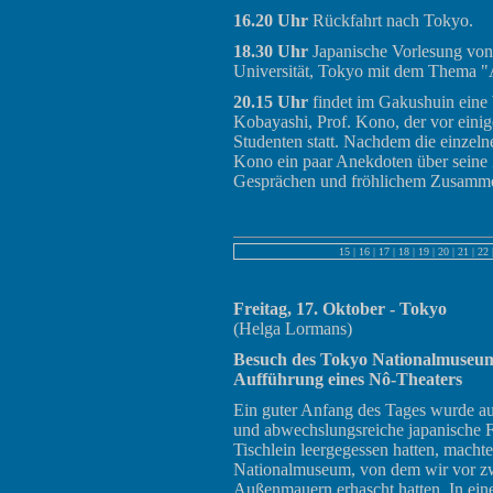
16.20 Uhr
Rückfahrt nach Tokyo.
18.30 Uhr
Japanische Vorlesung von
Universität, Tokyo mit dem Thema "
20.15 Uhr
findet im Gakushuin eine
Kobayashi, Prof. Kono, der vor einig
Studenten statt. Nachdem die einzeln
Kono ein paar Anekdoten über seine 
Gesprächen und fröhlichem Zusammen
15
|
16
|
17
|
18
|
19
|
20
|
21
|
22
Freitag, 17. Oktober - Tokyo
(Helga Lormans)
Besuch des Tokyo Nationalmuseu
Aufführung eines Nô-Theaters
Ein guter Anfang des Tages wurde a
und abwechslungsreiche japanische F
Tischlein leergegessen hatten, mach
Nationalmuseum, von dem wir vor zw
Außenmauern erhascht hatten. In ein