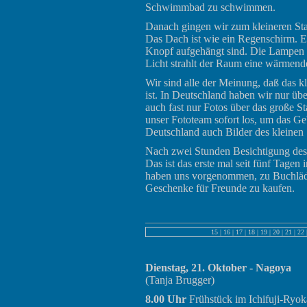
Schwimmbad zu schwimmen.
Danach gingen wir zum kleineren Sta
Das Dach ist wie ein Regenschirm. Es
Knopf aufgehängt sind. Die Lampen s
Licht strahlt der Raum eine wärmend
Wir sind alle der Meinung, daß das kl
ist. In Deutschland haben wir nur übe
auch fast nur Fotos über das große St
unser Fototeam sofort los, um das Ge
Deutschland auch Bilder des kleinen
Nach zwei Stunden Besichtigung des 
Das ist das erste mal seit fünf Tagen
haben uns vorgenommen, zu Buchläde
Geschenke für Freunde zu kaufen.
15
|
16
|
17
|
18
|
19
|
20
|
21
|
22
Dienstag, 21. Oktober - Nagoya
(Tanja Brugger)
8.00 Uhr
Frühstück im Ichifuji-Ryo