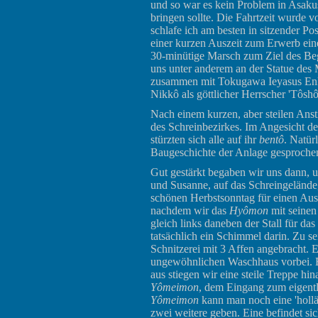
und so war es kein Problem in Asaku
bringen sollte. Die Fahrtzeit wurde
schlafe ich am besten in sitzender P
einer kurzen Auszeit zum Erwerb ei
30-minütige Marsch zum Ziel des Be
uns unter anderem an der Statue des
zusammen mit Tokugawa Ieyasus Enkel
Nikkô als göttlicher Herrscher 'Tôsh
Nach einem kurzen, aber steilen Ans
des Schreinbezirkes. Im Angesicht de
stürzten sich alle auf ihr
bentô
. Natür
Baugeschichte der Anlage gesproche
Gut gestärkt begaben wir uns dann, 
und Susanne, auf das Schreingeländ
schönen Herbstsonntag für einen Ausf
nachdem wir das
Hyômon
mit seinen
gleich links daneben der Stall für da
tatsächlich ein Schimmel darin. Zu sei
Schnitzerei mit 3 Affen angebracht.
ungewöhnlichen Waschhaus vorbei. Es 
aus stiegen wir eine steile Treppe 
Yômeimon
, dem Eingang zum eigent
Yômeimon
kann man noch eine 'hollän
zwei weitere geben. Eine befindet sic