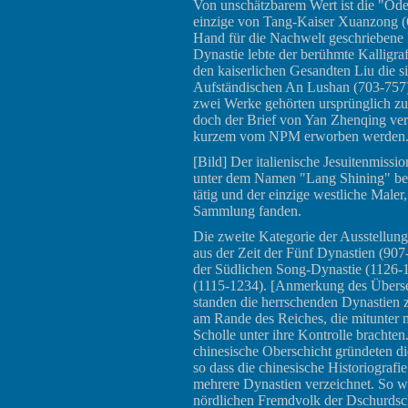
Von unschätzbarem Wert ist die "Ode a
einzige von Tang-Kaiser Xuanzong (6
Hand für die Nachwelt geschriebene 
Dynastie lebte der berühmte Kalligra
den kaiserlichen Gesandten Liu die s
Aufständischen An Lushan (703-757) 
zwei Werke gehörten ursprünglich zu
doch der Brief von Yan Zhenqing ver
kurzem vom NPM erworben werden
[
Bild
] Der italienische Jesuitenmissi
unter dem Namen "Lang Shining" bek
tätig und der einzige westliche Maler
Sammlung fanden.
Die zweite Kategorie der Ausstellun
aus der Zeit der Fünf Dynastien (90
der Südlichen Song-Dynastie (1126-1
(1115-1234). [Anmerkung des Überset
standen die herrschenden Dynastien 
am Rande des Reiches, die mitunter m
Scholle unter ihre Kontrolle brachte
chinesische Oberschicht gründeten di
so dass die chinesische Historiografie 
mehrere Dynastien verzeichnet. So 
nördlichen Fremdvolk der Dschurdsc