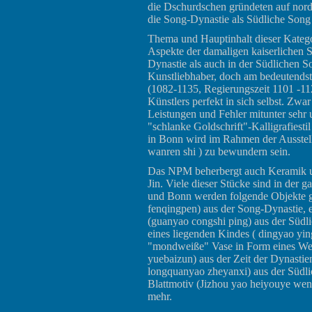
die Dschurdschen gründeten auf nord
die Song-Dynastie als Südliche Song 
Thema und Hauptinhalt dieser Kategor
Aspekte der damaligen kaiserlichen
Dynastie als auch in der Südlichen 
Kunstliebhaber, doch am bedeutendst
(1082-1135, Regierungszeit 1101 -112
Künstlers perfekt in sich selbst. Zwar
Leistungen und Fehler mitunter sehr 
"schlanke Goldschrift"-Kalligrafiesti
in Bonn wird im Rahmen der Ausstel
wanren shi ) zu bewundern sein.
Das NPM beherbergt auch Keramik un
Jin. Viele dieser Stücke sind in der 
und Bonn werden folgende Objekte ge
fenqingpen) aus der Song-Dynastie, e
(guanyao congshi ping) aus der Südl
eines liegenden Kindes ( dingyao yin
"mondweiße" Vase in Form eines Wei
yuebaizun) aus der Zeit der Dynastie
longquanyao zheyanxi) aus der Südli
Blattmotiv (Jizhou yao heiyouye wen
mehr.