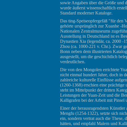
sowie Angaben über die Größe und d
wurde äußerst wissenschaftlich erste
Standard moderner Kataloge.
Das ting-Speiseopfergefäß "für den 
gehörte ursprünglich zur Xuanhe -H
Nationalen Zentralmuseums zugeführ
Ausstellung in Deutschland ist es Bes
Dynastien Xia (legendär, ca. 2000 -1
Zhou (ca. 1000-221 v. Chr.). Zwar ge
Bonn neben dem illustrierten Katalog
ausgestellt, um die geschichtlich bel
verdeutlichen.
Die von den Mongolen errichtete Yua
nicht einmal hundert Jahre, doch in 
zahlreiche kulturelle Einflüsse auf
(1260-1368) erschien eine prächtige 
steht im Mittelpunkt der dritten Kate
Leistungen der Yuan-Zeit und die B
Kalligrafen bei der Arbeit mit Pinsel
Einer der herausragendsten Künstler
Mengfu (1254-1322), setzte sich nich
ein, sondern vertrat auch die These, 
hätten, und empfahl Malern und Kall