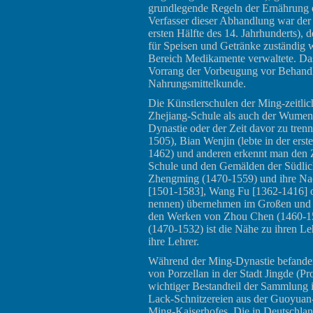
grundlegende Regeln der Ernährung d
Verfasser dieser Abhandlung war der
ersten Hälfte des 14. Jahrhunderts), 
für Speisen und Getränke zuständig 
Bereich Medikamente verwaltete. Das 
Vorrang der Vorbeugung vor Behandlu
Nahrungsmittelkunde.
Die Künstlerschulen der Ming-zeitli
Zhejiang-Schule als auch der Wumen 
Dynastie oder der Zeit davor zu tre
1505), Bian Wenjin (lebte in der erst
1462) und anderen erkennt man den 
Schule und den Gemälden der Südli
Zhengming (1470-1559) und ihre Na
[1501-1583], Wang Fu [1362-1416] o
nennen) übernehmen im Großen und 
den Werken von Zhou Chen (1460-15
(1470-1532) ist die Nähe zu ihren Leh
ihre Lehrer.
Während der Ming-Dynastie befanden 
von Porzellan in der Stadt Jingde (Pro
wichtiger Bestandteil der Sammlung
Lack-Schnitzereien aus der Guoyuan
Ming-Kaiserhofes. Die in Deutschlan