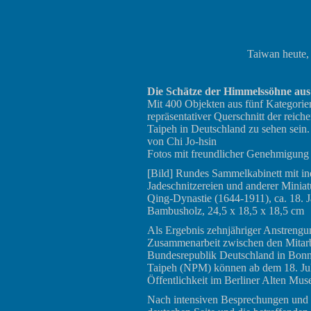
Taiwan heute, 
Die Schätze der Himmelssöhne au
Mit 400 Objekten aus fünf Kategorien 
repräsentativer Querschnitt der rei
Taipeh in Deutschland zu sehen sein.
von Chi Jo-hsin
Fotos mit freundlicher Genehmigung
[
Bild
] Rundes Sammelkabinett mit i
Jadeschnitzereien und anderer Miniat
Qing-Dynastie (1644-1911), ca. 18. 
Bambusholz, 24,5 x 18,5 x 18,5 cm
Als Ergebnis zehnjähriger Anstrengu
Zusammenarbeit zwischen den Mitarbe
Bundesrepublik Deutschland in Bon
Taipeh (NPM) können ab dem 18. Ju
Öffentlichkeit im Berliner Alten M
Nach intensiven Besprechungen und 