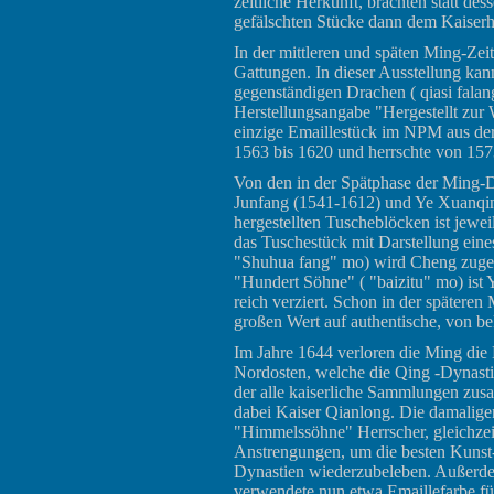
zeitliche Herkunft, brachten statt de
gefälschten Stücke dann dem Kaiserh
In der mittleren und späten Ming-Zeit
Gattungen. In dieser Ausstellung kan
gegenständigen Drachen ( qiasi falan
Herstellungsangabe "Hergestellt zur 
einzige Emaillestück im NPM aus der
1563 bis 1620 und herrschte von 157
Von den in der Spätphase der Ming-
Junfang (1541-1612) und Ye Xuanqing
hergestellten Tuscheblöcken ist jewei
das Tuschestück mit Darstellung eine
"Shuhua fang" mo) wird Cheng zuges
"Hundert Söhne" ( "baizitu" mo) ist Y
reich verziert. Schon in der spätere
großen Wert auf authentische, von be
Im Jahre 1644 verloren die Ming die
Nordosten, welche die Qing -Dynastie
der alle kaiserliche Sammlungen zu
dabei Kaiser Qianlong. Die damaligen
"Himmelssöhne" Herrscher, gleichzei
Anstrengungen, um die besten Kuns
Dynastien wiederzubeleben. Außerde
verwendete nun etwa Emaillefarbe fü