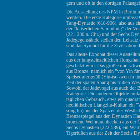
gern und oft in den dortigen Palastg
Die Ausstellung des NPM in Berlin u
werden. Die erste Kategorie umfasst G
Tang-Dynastie (618-906), also aus e
der "kaiserlichen Sammlung" der Vor-
(221-280 n. Chr.) und der Sechs Dyna
Jadegegenstände stellen den Leitsatz
sind das Symbol für die Zivilisation
Das älteste Exponat dieser Ausstellun
aus der jungsteinzeitlichen Hongshan
geschätzt wird. Das größte und schwe
aus Bronze, nämlich ein "von Yin für 
Speiseopfergefäß (Yin-tso -wen fu ti
Zeit der späten Shang bis frühen West
Sowohl der Jadevogel aus auch der Br
Kategorie. Die anderen Objekte umfa
täglichen Gebrauch, etwa ein quadrat
neolithischen Liangzhu-Kultur, ein "
song hu) aus der Spätzeit der Westlic
Bronzespiegel aus den Dynastien Han 
bronzene Weihrauchbecken aus der Ös
Sechs Dynastien (222-589), ein Wär
Tigerfüßen aus der Zeit der Sechs Dy