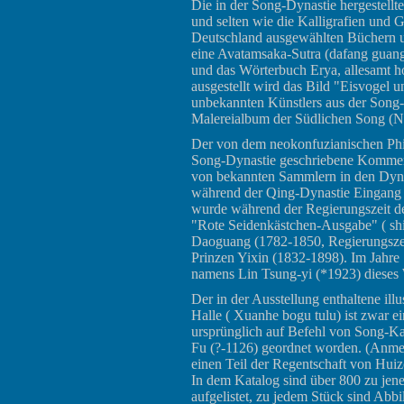
Die in der Song-Dynastie hergestellt
und selten wie die Kalligrafien und G
Deutschland ausgewählten Büchern 
eine Avatamsaka-Sutra (dafang guang
und das Wörterbuch Erya, allesamt h
ausgestellt wird das Bild "Eisvogel u
unbekannten Künstlers aus der Song-D
Malereialbum der Südlichen Song (Na
Der von dem neokonfuzianischen Phi
Song-Dynastie geschriebene Kommen
von bekannten Sammlern in den Dyn
während der Qing-Dynastie Eingang 
wurde während der Regierungszeit d
"Rote Seidenkästchen-Ausgabe" ( sh
Daoguang (1782-1850, Regierungsze
Prinzen Yixin (1832-1898). Im Jahre 
namens Lin Tsung-yi (*1923) diese
Der in der Ausstellung enthaltene ill
Halle ( Xuanhe bogu tulu) ist zwar e
ursprünglich auf Befehl von Song-Ka
Fu (?-1126) geordnet worden. (Anme
einen Teil der Regentschaft von Huiz
In dem Katalog sind über 800 zu jen
aufgelistet, zu jedem Stück sind Abb