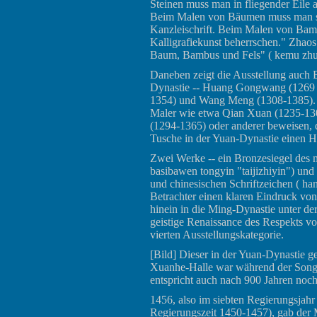
Steinen muss man in fliegender Eile a
Beim Malen von Bäumen muss man so
Kanzleischrift. Beim Malen von Bam
Kalligrafiekunst beherrschen." Zhaos
Baum, Bambus und Fels" ( kemu zhushi
Daneben zeigt die Ausstellung auch B
Dynastie -- Huang Gongwang (1269 
1354) und Wang Meng (1308-1385). 
Maler wie etwa Qian Xuan (1235-13
(1294-1365) oder anderer beweisen, 
Tusche in der Yuan-Dynastie einen H
Zwei Werke -- ein Bronzesiegel des 
basibawen tongyin "taijizhiyin") und
und chinesischen Schriftzeichen ( han
Betrachter einen klaren Eindruck von 
hinein in die Ming-Dynastie unter der
geistige Renaissance des Respekts v
vierten Ausstellungskategorie.
[
Bild
] Dieser in der Yuan-Dynastie ge
Xuanhe-Halle war während der Song-Z
entspricht auch nach 900 Jahren noc
1456, also im siebten Regierungsjahr
Regierungszeit 1450-1457), gab de