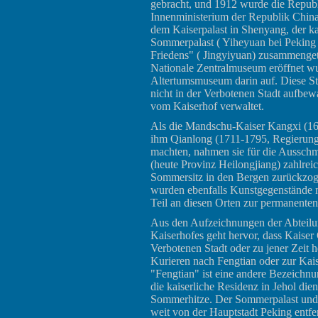
gebracht, und 1912 wurde die Republ
Innenministerium der Republik Chin
dem Kaiserpalast in Shenyang, der k
Sommerpalast ( Yiheyuan bei Peking 
Friedens" ( Jingyiyuan) zusammenge
Nationale Zentralmuseum eröffnet 
Altertumsmuseum darin auf. Diese S
nicht in der Verbotenen Stadt aufbe
vom Kaiserhof verwaltet.
Als die Mandschu-Kaiser Kangxi (16
ihm Qianlong (1711-1795, Regierungs
machten, nahmen sie für die Ausschm
(heute Provinz Heilongjiang) zahlrei
Sommersitz in den Bergen zurückzoge
wurden ebenfalls Kunstgegenstände
Teil an diesen Orten zur permanente
Aus den Aufzeichnungen der Abteilu
Kaiserhofes geht hervor, dass Kaiser
Verbotenen Stadt oder zu jener Zeit 
Kurieren nach Fengtian oder zur Kai
"Fengtian" ist eine andere Bezeichnu
die kaiserliche Residenz in Jehol die
Sommerhitze. Der Sommerpalast und d
weit von der Hauptstadt Peking entfe