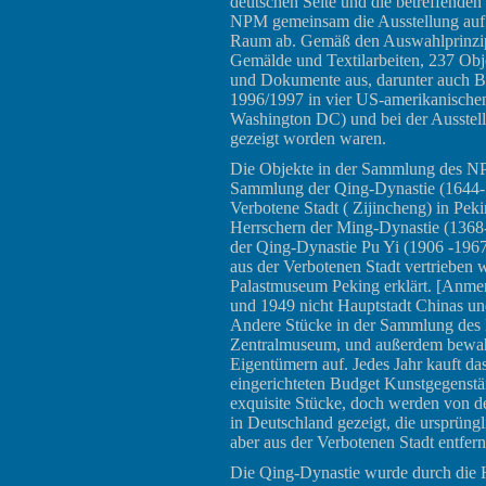
deutschen Seite und die betreffenden
NPM gemeinsam die Ausstellung auf 
Raum ab. Gemäß den Auswahlprinzip
Gemälde und Textilarbeiten, 237 Obj
und Dokumente aus, darunter auch B
1996/1997 in vier US-amerikanische
Washington DC) und bei der Ausstell
gezeigt worden waren.
Die Objekte in der Sammlung des NP
Sammlung der Qing-Dynastie (1644-19
Verbotene Stadt ( Zijincheng) in Pe
Herrschern der Ming-Dynastie (1368
der Qing-Dynastie Pu Yi (1906 -196
aus der Verbotenen Stadt vertrieben
Palastmuseum Peking erklärt. [Anme
und 1949 nicht Hauptstadt Chinas und
Andere Stücke in der Sammlung de
Zentralmuseum, und außerdem bewah
Eigentümern auf. Jedes Jahr kauft d
eingerichteten Budget Kunstgegenstä
exquisite Stücke, doch werden von d
in Deutschland gezeigt, die ursprüng
aber aus der Verbotenen Stadt entfer
Die Qing-Dynastie wurde durch die 