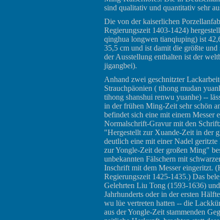
sind qualitativ und quantitativ sehr 
Die von der kaiserlichen Porzellanfa
Regierungszeit 1403-1424) hergestel
qinghua longwen tianqiuping) ist 42
35,5 cm und ist damit die größte und 
der Ausstellung enthalten ist der we
jigangbei).
Anhand zwei geschnitzter Lackarbeit
Strauchpäonien ( tihong mudan yuan
tihong shanshui renwu yuanhe) -- läs
in der frühen Ming-Zeit sehr schön a
befindet sich eine mit einem Messer e
Normalschrift-Gravur mit den Schri
"Hergestellt zur Xuande-Zeit in der
deutlich eine mit einer Nadel geritzt
zur Yongle-Zeit der großen Ming" bes
unbekannten Fälschern mit schwarze
Inschrift mit dem Messer eingeritzt.
Regierungszeit 1425-1435.) Das bele
Gelehrten Liu Tong (1593-1636) und Y
Jahrhunderts oder in der ersten Hälft
wu lüe vertreten hatten -- die Lackkü
aus der Yongle-Zeit stammenden Gege