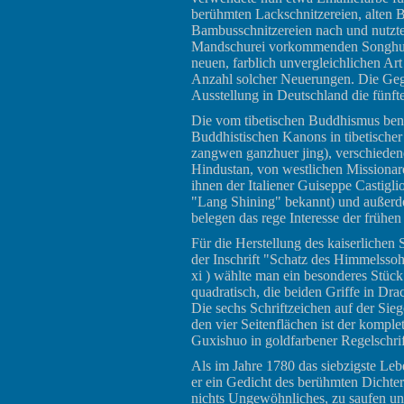
berühmten Lackschnitzereien, alten
Bambusschnitzereien nach und nutzte 
Mandschurei vorkommenden Songhua-S
neuen, farblich unvergleichlichen Art
Anzahl solcher Neuerungen. Die Gege
Ausstellung in Deutschland die fünft
Die vom tibetischen Buddhismus benu
Buddhistischen Kanons in tibetischer
zangwen ganzhuer jing), verschieden
Hindustan, von westlichen Missionar
ihnen der Italiener Guiseppe Castig
"Lang Shining" bekannt) und außer
belegen das rege Interesse der frühe
Für die Herstellung des kaiserlichen
der Inschrift "Schatz des Himmelssohn
xi ) wählte man ein besonderes Stück 
quadratisch, die beiden Griffe in Dr
Die sechs Schriftzeichen auf der Siege
den vier Seitenflächen ist der komple
Guxishuo in goldfarbener Regelschrift
Als im Jahre 1780 das siebzigste Leb
er ein Gedicht des berühmten Dichter
nichts Ungewöhnliches, zu saufen un