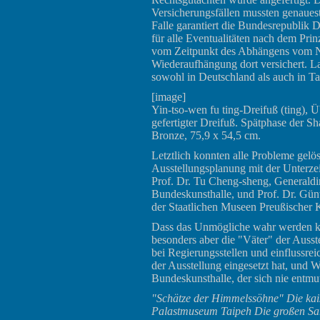
Versicherungsfällen mussten genauest
Falle garantiert die Bundesrepublik 
für alle Eventualitäten nach dem Pri
vom Zeitpunkt des Abhängens vom N
Wiederaufhängung dort versichert. L
sowohl in Deutschland als auch in Ta
[image]
Yin-tso-wen fu ting-Dreifuß (ting), Ü
gefertigter Dreifuß. Spätphase der Sh
Bronze, 75,9 x 54,5 cm.
Letztlich konnten alle Probleme gelö
Ausstellungsplanung mit der Unterzei
Prof. Dr. Tu Cheng-sheng, Generaldir
Bundeskunsthalle, und Prof. Dr. Günt
der Staatlichen Museen Preußischer K
Dass das Unmögliche wahr werden ko
besonders aber die "Väter" der Ausst
bei Regierungsstellen und einflussr
der Ausstellung eingesetzt hat, und W
Bundeskunsthalle, der sich nie entmut
"Schätze der Himmelssöhne" Die ka
Palastmuseum Taipeh Die großen S