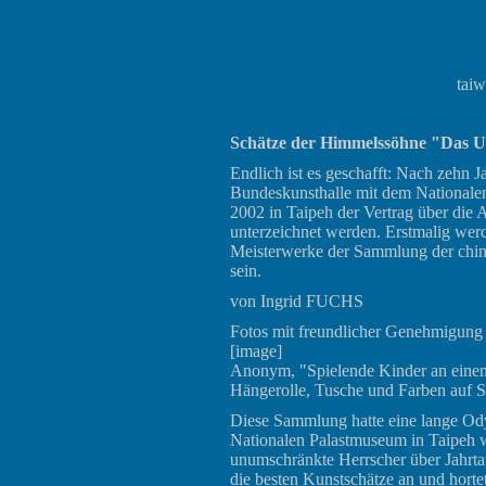
taiw
Schätze der Himmelssöhne "Das 
Endlich ist es geschafft: Nach zehn
Bundeskunsthalle mit dem Nationale
2002 in Taipeh der Vertrag über die
unterzeichnet werden. Erstmalig wer
Meisterwerke der Sammlung der chin
sein.
von Ingrid FUCHS
Fotos mit freundlicher Genehmigung
[image]
Anonym, "Spielende Kinder an einem
Hängerolle, Tusche und Farben auf S
Diese Sammlung hatte eine lange Odys
Nationalen Palastmuseum in Taipeh w
unumschränkte Herrscher über Jahrta
die besten Kunstschätze an und horte