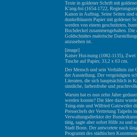
Texte in goldener Schrift mit golden
K'ang-hsi (1654-1722, Regierungszei
Kanon in Auftrag. Seine Seiten sind
dunkelblauem Papier mit goldener Sch
werden von einem geschnitzten, bunt 
Buchdeckel zusammengehalten. Die au
Goldschnittes malerische Darstellung
anzusehen ist.
[image]
Kaiser Hui-tsung (1082-1135), Zwei 
Tusche auf Papier, 33,2 x 63 cm.
Der Mensch und sein Verhältnis zur G
der Ausstellung. Der vergeistigten s
Literaten, die sich hauptsächlich in K
sinnliche, farbenfrohe und prachtvol
Warum hat es nun zehn Jahre gedauert
werden konnte? Die Idee dazu wurde
Tsing-min und Wilfried Gatzweiler di
Pressechefs der Vertretung Taipehs i
Verwaltungsdirektor der Bundeskuns
tätig, sagte aber sofort Hilfe zu und
Stadt Bonn. Der antwortete nach länge
Programm des städtischen Kunstmuse