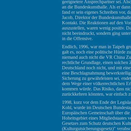
geeignetere Ansprechpartner sei. Als
an die Bundeskunsthalle. Als er dann e
fand er sein eigenes Schreiben vor, d
Jacob, Direktor der Bundeskunsthalle,
Kontakt. Die Reaktionen auf den Vo
auszustellen, waren wenig positiv. 
nicht beeindruckt, sondern ging un
in die Offensive.
Endlich, 1996, war man in Taipeh grun
galt es, noch eine politische Hürde z
niemand auch nicht die VR China Zu
rechtliche Grundlage, einen solchen Z
Deutschland noch nicht, und mit einer
eine Beschlagnahmung bewerkstellig
Sicherung zu gewährleisten sei, endet
dem Wege einer völkerrechtlichen Erk
kommen würde. Das Risiko, dass nich
zurückkehren könnten, war einfach z
1998, kurz vor dem Ende der Legislat
Kohl, wurde im Deutschen Bundestag
Europäischen Gemeinschaft über di
Hoheitsgebiet eines Mitgliedstaates 
Gesetzes zum Schutz deutschen Kul
(Kulturgutsicherungsgesetz)" verabschi