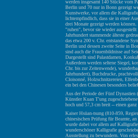
werden insgesamt 140 Stücke vom Pa
Berlin und 70 nur in Bonn gezeigt wer
Kunstwerke, vor allem die Kalligrafie
lichtempfindlich, dass sie in einer 
drei Monate gezeigt werden können. 
"ruhen", bevor sie wieder ausgestellt
Jahrhundert stammende älteste gedru
das etwa 200 v. Chr. entstandene Sy
Berlin und dessen zweite Seite in B
sind auch die Frauenbildnisse auf Se
Dargestellt sind Palastdamen, Konku
Außerdem werden seltene Siegel, kost
Chr. bis zur Zeitenwende), wunderbar
Jahrhundert), Buchdrucke, prachtvolle
Cloisonné, Holzschnitzereien, Elfenb
ein bei den Chinesen besonders belie
Aus der Periode der Fünf Dynastien 
Künstler Kuan T'ung zugeschriebene T
hoch und 57,3 cm breit -- einen ganz
Kaiser Hsüan-tsung (810-859, Regieru
chinesischen Prüfung für Beamte, an
wurde dabei vor allem auf Kalligrafi
wunderschöner Kalligrafie geschriebe
Ausstellung zu bewundern. Von erlese