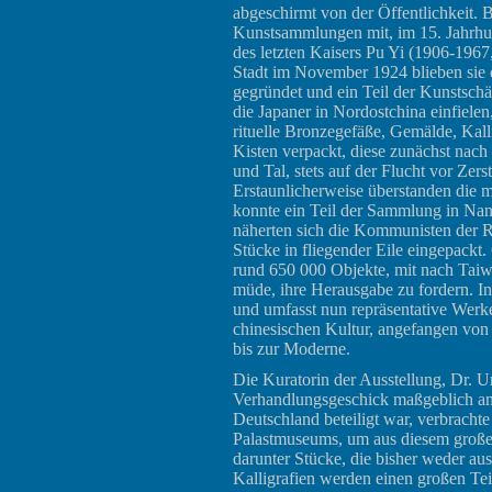
abgeschirmt von der Öffentlichkeit. 
Kunstsammlungen mit, im 15. Jahrhun
des letzten Kaisers Pu Yi (1906-196
Stadt im November 1924 blieben sie
gegründet und ein Teil der Kunstschät
die Japaner in Nordostchina einfielen
rituelle Bronzegefäße, Gemälde, Kal
Kisten verpackt, diese zunächst nach
und Tal, stets auf der Flucht vor Zer
Erstaunlicherweise überstanden die 
konnte ein Teil der Sammlung in Nan
näherten sich die Kommunisten der R
Stücke in fliegender Eile eingepackt
rund 650 000 Objekte, mit nach Taiw
müde, ihre Herausgabe zu fordern. I
und umfasst nun repräsentative Werk
chinesischen Kultur, angefangen von d
bis zur Moderne.
Die Kuratorin der Ausstellung, Dr. U
Verhandlungsgeschick maßgeblich a
Deutschland beteiligt war, verbrach
Palastmuseums, um aus diesem große
darunter Stücke, die bisher weder au
Kalligrafien werden einen großen Te