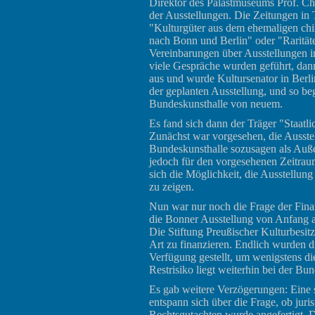
Direktor des Palastmuseums Prof. Chi
der Ausstellungen. Die Zeitungen in 
"Kulturgüter aus dem ehemaligen ch
nach Bonn und Berlin" oder "Rarität
Vereinbarungen über Ausstellungen i
viele Gespräche wurden geführt, dan
aus und wurde Kultursenator in Berlin
der geplanten Ausstellung, und so be
Bundeskunsthalle von neuem.
Es fand sich dann der Träger "Staatl
Zunächst war vorgesehen, die Ausstel
Bundeskunsthalle sozusagen als Außen
jedoch für den vorgesehenen Zeitrau
sich die Möglichkeit, die Ausstellu
zu zeigen.
Nun war nur noch die Frage der Fina
die Bonner Ausstellung von Anfang an 
Die Stiftung Preußischer Kulturbesitz
Art zu finanzieren. Endlich wurden d
Verfügung gestellt, um wenigstens d
Restrisiko liegt weiterhin bei der Bu
Es gab weitere Verzögerungen: Eine 
entspann sich über die Frage, ob juri
Rechtsgutachten wurde angefertigt. D