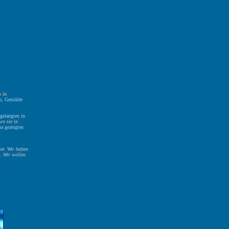
s in
en, Gemälde
gelangten in
wo sie in
a gezeigten
ier. Wir haben
s. Wir wollen