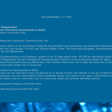
DeutschlandRadio, 17.7.2003
er Himmelssöhne''
 von chinesischen Kunstschätzen in Berlin
ericht von Kerstin Lohse
röffnung mit chinesischen Trommlern (Foto: AP)
eum in Berlin ist die Ausstellung "Schätze der Himmelssöhne" mit Kunstschätzen des chinesischen Kaiserhofe
er First Lady Taiwans, Wu Shu-Chen, feierlich eröffnet worden. Die Schau zeigt Kalligrafien, Jadeschnitzerei
 aus fünf Jahrhunderten.
he Kunstsammlung ist ein Politikum, seitdem sie vor 70 Jahren geteilt wurde. 650.000 der wertvollsten Stücke 
es Bürgerkrieges und nach Gründung des kommunistischen Chinas bis in die taiwanesische Hauptstadt Taipeh, 
bauten Palastmuseum eine neue Heimat fand. Viele Chinesen wissen nicht, dass es außer dem ihnen und in Chin
z noch einen weiteren Teil in Taiwan gibt.
irektor des Palastmuseumsin Taipeh:
chatz hat eine lange Reise hinter sich gebracht bis er Taiwan erreichte. Nun befindet er sich seit 50 Jahren h
restauriert und uns wissenschaftlich damit auseinander gesetzt. Nun stellen wir ihn sogar in Deutschland au
 die Schätze nicht nur einem Volk, nicht nur einem Land, sondern der gesamten Menschheit gehören.
en gesamten Beitrag als
RealAudio
hören.
adio.de/cgi-bin/es/neu-fazit/2067.html