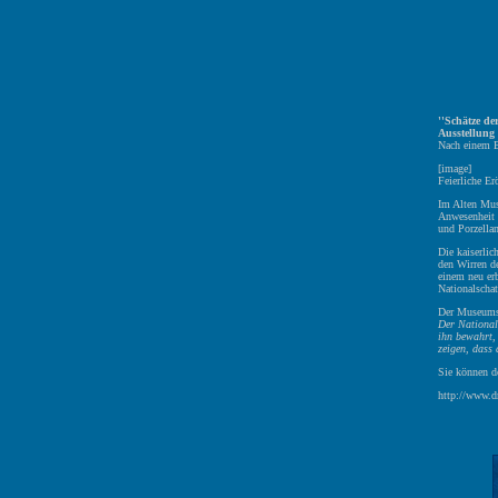
''Schätze d
Ausstellung
Nach einem B
[image]
Feierliche E
Im Alten Mus
Anwesenheit d
und Porzellan
Die kaiserlic
den Wirren d
einem neu er
Nationalschat
Der Museumsd
Der Nationals
ihn bewahrt, 
zeigen, dass
Sie können d
http://www.dr