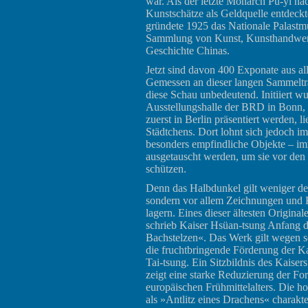
war. Als der letzte Monarch Pu-yi na
Kunstschätze als Geldquelle entdeckt
gründete 1925 das Nationale Palastm
Sammlung von Kunst, Kunsthandwerk
Geschichte Chinas.
Jetzt sind davon 400 Exponate aus al
Gemessen an dieser langen Sammeltra
diese Schau unbedeutend. Initiiert 
Ausstellungshalle der BRD in Bonn, 
zuerst in Berlin präsentiert werden, l
Städtchens. Dort lohnt sich jedoch i
besonders empfindliche Objekte – im
ausgetauscht werden, um sie vor den 
schützen.
Denn das Halbdunkel gilt weniger de
sondern vor allem Zeichnungen und Ka
lagern. Eines dieser ältesten Original
schrieb Kaiser Hsüan-tsung Anfang d
Bachstelzen«. Das Werk gilt wegen se
die fruchtbringende Förderung der Ka
Tai-tsung. Ein Sitzbildnis des Kaise
zeigt eine starke Reduzierung der Fo
europäischen Frühmittelalters. Die h
als »Antlitz eines Drachens« charakte