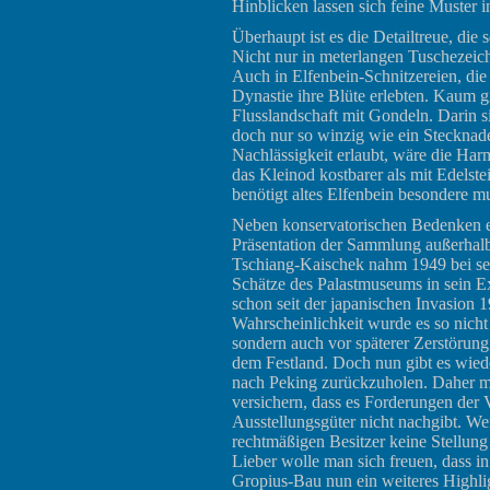
Hinblicken lassen sich feine Muster 
Überhaupt ist es die Detailtreue, die s
Nicht nur in meterlangen Tuschezeic
Auch in Elfenbein-Schnitzereien, di
Dynastie ihre Blüte erlebten. Kaum gr
Flusslandschaft mit Gondeln. Darin 
doch nur so winzig wie ein Stecknad
Nachlässigkeit erlaubt, wäre die Har
das Kleinod kostbarer als mit Edels
benötigt altes Elfenbein besondere m
Neben konservatorischen Bedenken er
Präsentation der Sammlung außerhalb
Tschiang-Kaischek nahm 1949 bei se
Schätze des Palastmuseums in sein Ex
schon seit der japanischen Invasion 
Wahrscheinlichkeit wurde es so nich
sondern auch vor späterer Zerstörun
dem Festland. Doch nun gibt es wiede
nach Peking zurückzuholen. Daher m
versichern, dass es Forderungen der 
Ausstellungsgüter nicht nachgibt. W
rechtmäßigen Besitzer keine Stellung 
Lieber wolle man sich freuen, dass i
Gropius-Bau nun ein weiteres Highlig