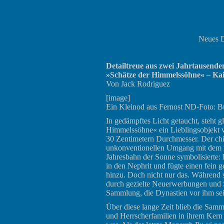
Neues D
Detailtreue aus zwei Jahrtausende
»Schätze der Himmelssöhne« – Kai
Von Jack Rodriguez
[image]
Ein Kleinod aus Fernost ND-Foto: 
In gedämpftes Licht getaucht, steht 
Himmelssöhne« ein Lieblingsobjekt 
30 Zentimetern Durchmesser. Der chi
unkonventionellen Umgang mit dem neu
Jahresbahn der Sonne symbolisierte: 
in den Nephrit und fügte einen fein 
hinzu. Doch nicht nur das. Während 
durch gezielte Neuerwerbungen und S
Sammlung, die Dynastien vor ihm se
Über diese lange Zeit blieb die Samm
und Herrscherfamilien in ihrem Kern 