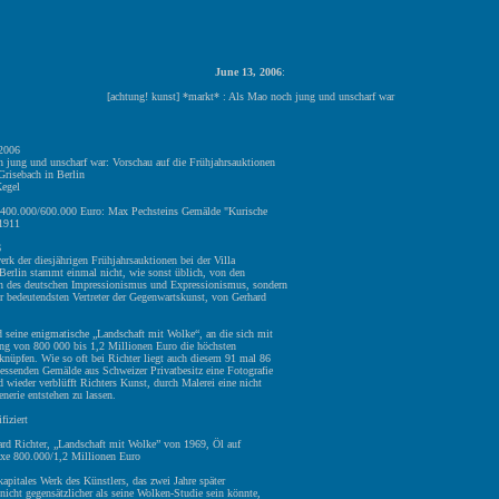
June 13, 2006
:
[achtung! kunst] *markt* : Als Mao noch jung und unscharf war
 2006
 jung und unscharf war: Vorschau auf die Frühjahrsauktionen
 Grisebach in Berlin
egel
 400.000/600.000 Euro: Max Pechsteins Gemälde "Kurische
1911
6
rk der diesjährigen Frühjahrsauktionen bei der Villa
Berlin stammt einmal nicht, wie sonst üblich, von den
n des deutschen Impressionismus und Expressionismus, sondern
r bedeutendsten Vertreter der Gegenwartskunst, von Gerhard
 seine enigmatische „Landschaft mit Wolke“, an die sich mit
ung von 800 000 bis 1,2 Millionen Euro die höchsten
knüpfen. Wie so oft bei Richter liegt auch diesem 91 mal 86
essenden Gemälde aus Schweizer Privatbesitz eine Fotografie
 wieder verblüfft Richters Kunst, durch Malerei eine nicht
enerie entstehen zu lassen.
fiziert
ard Richter, „Landschaft mit Wolke” von 1969, Öl auf
xe 800.000/1,2 Millionen Euro
kapitales Werk des Künstlers, das zwei Jahre später
nicht gegensätzlicher als seine Wolken-Studie sein könnte,