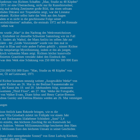
 Spektrum von Richters Schaffen: „Mao, Studie zu 48 Köpfen“
1971 ist eine Überraschung, nicht nur für Kunsthistoriker;
zig mal sechzig Zentimeter große Bild, das einen seltsam
elnden Diktator mit Tropenhelm zeigt, war der Literatur
bekannt. Richter selbst hatte das Werk aus den Augen
hdem er es nicht in die geschlossene Folge seiner
ersönlichkeiten“ aufnahm, die erstmals 1972 auf der Biennale
 sehen war.
zem wurde „Mao“ in den Nachtrag des Werkverzeichnisses
 Einlieferer ist diesselbe Schweizer Sammlung wie im Fall
t. Anders als Warhol, der Maos Antlitz im selben Jahr zur
klärte - der „Große Vorsitzende“ wurde von ihm mal in
mal in Blau und viele andere Farben gehüllt -, nimmt Richter
e tempelartige Mystifizierung, indem er ihn als jungen,
nkisch wirkenden Mann zeigt. Richters höchst kunstvolle
ffinierten Grautönen verstärkt dabei den Eindruck des
, was dem Werk eine Schätzung von 250 000 bis 300 000 Euro
 250.000/350.000 Euro: "Mao, Studie zu 48 Köpfen" von
ter, Öl auf Leinwand, 1971
d Richter kommen neunzig weitere „Ausgewählte Werke“ von
niel Richter am 26. Mai in der Berliner Fasanenstraße zur
g; die Kunst des 19. und 20. Jahrhunderts folgt, zusammen
swerteren „Third Floor“, am 27. Mai. Werke der Fotografie,
n von Walker Evans, Diane Arbus und Henry Cartier-Bresson
dreas Gursky und Bettina Rheims werden am 26. Mai versteigert.
tungen
ison freilich kann Rekorde bringen, wie es die
nte Villa Grisebach zuletzt im Frühjahr vor einem Jahr
sie mit Beckmanns lilafarbener Schönheit „Anni“ 3,4
o erzielte, den höchsten Zuschlag für ein Kunstwerk bei
hen Auktion. Weitere Millionenzuschläge bescherten dem Haus
2 Millionen Euro den höchsten Umsatz in seiner Geschichte.
ghaus (Mit untergehender Sonne)” von Ernst Ludwig Kirchner,
00.000/400.000 Euro