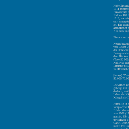
Hohe Erwartu
1911 express
Privatbesitz 
Nidden 400 0
1919, nachde
(mit unterge
ist. Der dram
abendlichen S
Almhütte in b
Einsam zu zw
Neben bezaub
von Lesser U
der Holzschn
Protagoniste
dem Rücken z
(Taxe 50 000
Kollwitz' sel
Literatur bis
in öffentlic
[image] "Zwe
50.000/70.00
Die Arbeit ze
gebeugt (40 0
deshalb, weil
Leben der Kä
Kriegsfreiwill
Auffällig in 
Worpsweder K
Bilder, darun
von 1906 (15
gemalt, läßt 
unwilligen Bl
Gatte Heinri
malte 1913 i