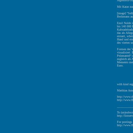
Jugendstil-Sz
Mit Katze zu
[image] "Sel
Beckmann aus
Emil Nolde is
bis 140 000 
Kaltnadelradi
das als Alleg
erstarrt, sche
Hand und eine
des vierten u
Formen der V
visualisiert.
Pelzmantel“ d
zugleich als 
Memento mens
Euro.
with kind reg
Matthias Arno
http://www.c
http://www.fl
__________
To (un)subscr
http://listser
For postings 
http://www.fl