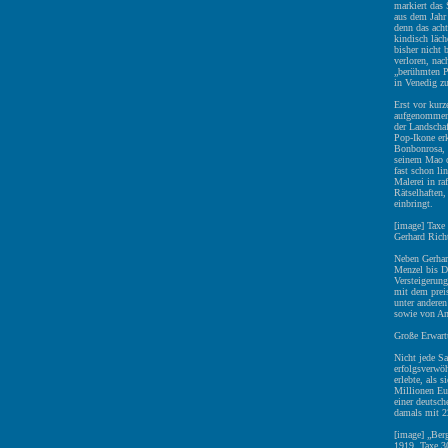
markiert das
aus dem Jahr 
denn das acht
kindisch läch
bisher nicht 
verloren, nac
„berühmten P
in Venedig zu
Erst vor kur
aufgenommen;
der Landschaf
Pop-Ikone er
Bonbonrosa, 
seinem Mao di
fast schon li
Malerei in ra
Rätselhaften
einbringt.
[image] Taxe
Gerhard Rich
Neben Gerhar
Menzel bis Da
Versteigerun
mit dem prei
unter andere
sowie von An
Große Erwar
Nicht jede Sa
erfolgsverwöh
erlebte, als 
Millionen Eur
einer deutsc
damals mit 2
[image] „Ber
1919, Taxe 3