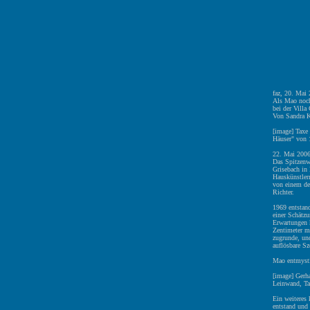
faz, 20. Mai
Als Mao noch
bei der Villa
Von Sandra K
[image] Taxe
Häuser" von 
22. Mai 200
Das Spitzenwe
Grisebach in 
Hauskünstler
von einem de
Richter.
1969 entstand
einer Schätz
Erwartungen 
Zentimeter m
zugrunde, und
auflösbare Sz
Mao entmysti
[image] Gerh
Leinwand, Ta
Ein weiteres 
entstand und 