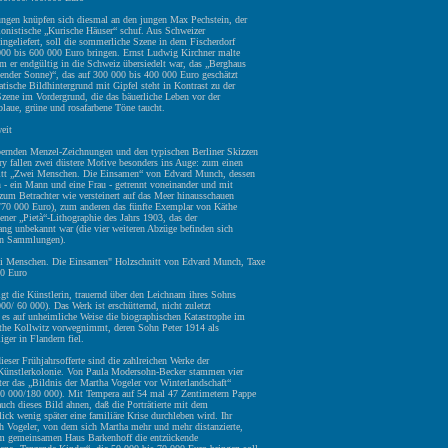
ngen knüpfen sich diesmal an den jungen Max Pechstein, der
ionistische „Kurische Häuser“ schuf. Aus Schweizer
eingeliefert, soll die sommerliche Szene in dem Fischerdorf
00 bis 600 000 Euro bringen. Ernst Ludwig Kirchner malte
m er endgültig in die Schweiz übersiedelt war, das „Berghaus
hender Sonne)“, das auf 300 000 bis 400 000 Euro geschätzt
atische Bildhintergrund mit Gipfel steht in Kontrast zu der
zene im Vordergrund, die das bäuerliche Leben vor der
laue, grüne und rosafarbene Töne taucht.
eit
ernden Menzel-Zeichnungen und den typischen Berliner Skizzen
ry fallen zwei düstere Motive besonders ins Auge: zum einen
itt „Zwei Menschen. Die Einsamen“ von Edvard Munch, dessen
n - ein Mann und eine Frau - getrennt voneinander und mit
um Betrachter wie versteinert auf das Meer hinausschauen
/70 000 Euro), zum anderen das fünfte Exemplar von Käthe
tener „Pietà“-Lithographie des Jahrs 1903, das der
lang unbekannt war (die vier weiteren Abzüge befinden sich
hen Sammlungen).
i Menschen. Die Einsamen" Holzschnitt von Edvard Munch, Taxe
0 Euro
igt die Künstlerin, trauernd über den Leichnam ihres Sohns
00/ 60 000). Das Werk ist erschütternd, nicht zuletzt
 es auf unheimliche Weise die biographischen Katastrophe im
the Kollwitz vorwegnimmt, deren Sohn Peter 1914 als
iger in Flandern fiel.
dieser Frühjahrsofferte sind die zahlreichen Werke der
ünstlerkolonie. Von Paula Modersohn-Becker stammen vier
ter das „Bildnis der Martha Vogeler vor Winterlandschaft“
0 000/180 000). Mit Tempera auf 54 mal 47 Zentimetern Pappe
auch dieses Bild ahnen, daß die Porträtierte mit dem
ick wenig später eine familiäre Krise durchleben wird. Ihr
ch Vogeler, von dem sich Martha mehr und mehr distanzierte,
m gemeinsamen Haus Barkenhoff die entzückende