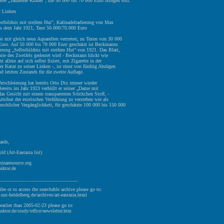
ene „Tanzende Kinder“, die 50 000 bis 70 000 Euro bringen soll.
r Linken
bstbildnis mit steifem Hut", Kaltnadelradierung von Max
 dem Jahr 1921, Taxe 50.000/70.000 Euro
t mit gleich neun Aquarellen vertreten, zu Taxen von 30 000
Euro. Auf 50 000 bis 70 000 Euro geschätzt ist Beckmanns
erung „Selbstbildnis mit steifem Hut“ von 1921. Das Blatt,
orie des Zweifels gedeutet wird - Beckmann blickt wie
int allein auf sich selbst fixiert, mit Zigarette in der
r Katze zu seiner Linken -, ist einer von fünfzig Abzügen
nd letzten Zustands für die zweite Auflage.
erschleierung hat bereits Otto Dix immer wieder
 Bereits im Jahr 1923 verhüllt er seiner „Dame mit
as Gesicht mit einem transparenten Stückchen Stoff, -
Attribut der exotischen Verführung zu verstehen wie als
chlicher Vergänglichkeit, für geschätzte 100 000 bis 150 000
ards,
ld (Art-Eastasia list)
hinaresource.org
uktor.de
________________________________
ibe or to access the searchable archive please go to:
v.uni-heidelberg.de/archives/art-eastasia.html
earlier than 2005-02-23 please go to:
uktor.de/study/office/newsletter.htm