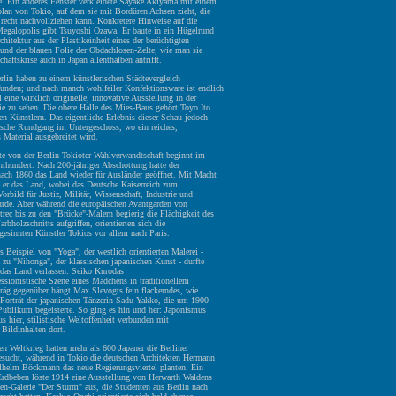
e. Ein anderes Fenster verkleidete Sayake Akiyama mit einem
plan von Tokio, auf dem sie mit Bordüren Achsen zieht, die
recht nachvollziehen kann. Konkretere Hinweise auf die
 Megalopolis gibt Tsuyoshi Ozawa. Er baute in ein Hügelrund
chitektur aus der Plastikeinheit eines der berüchtigten
 und der blauen Folie der Obdachlosen-Zelte, wie man sie
chaftskrise auch in Japan allenthalben antrifft.
rlin haben zu einem künstlerischen Städtevergleich
nden; und nach manch wohlfeiler Konfektionsware ist endlich
 eine wirklich originelle, innovative Ausstellung in der
ie zu sehen. Die obere Halle des Mies-Baus gehört Toyo Ito
n Künstlern. Das eigentliche Erlebnis dieser Schau jedoch
rische Rundgang im Untergeschoss, wo ein reiches,
s Material ausgebreitet wird.
te von der Berlin-Tokioter Wahlverwandtschaft beginnt im
hrhundert. Nach 200-jähriger Abschottung hatte der
nach 1860 das Land wieder für Ausländer geöffnet. Mit Macht
e er das Land, wobei das Deutsche Kaiserreich zum
orbild für Justiz, Militär, Wissenschaft, Industrie und
urde. Aber während die europäischen Avantgarden von
rec bis zu den "Brücke"-Malern begierig die Flächigkeit des
arbholzschnitts aufgriffen, orientierten sich die
 gesinnten Künstler Tokios vor allem nach Paris.
 Beispiel von "Yoga", der westlich orientierten Malerei -
zu "Nihonga", der klassischen japanischen Kunst - durfte
 das Land verlassen: Seiko Kurodas
essionistische Szene eines Mädchens in traditionellem
äg gegenüber hängt Max Slevogts fein flackerndes, wie
 Porträt der japanischen Tänzerin Sadu Yakko, die um 1900
 Publikum begeisterte. So ging es hin und her: Japonismus
 hier, stilistische Weltoffenheit verbunden mit
n Bildinhalten dort.
n Weltkrieg hatten mehr als 600 Japaner die Berliner
besucht, während in Tokio die deutschen Architekten Hermann
helm Böckmann das neue Regierungsviertel planten. Ein
 Erdbeben löste 1914 eine Ausstellung von Herwarth Waldens
en-Galerie "Der Sturm" aus, die Studenten aus Berlin nach