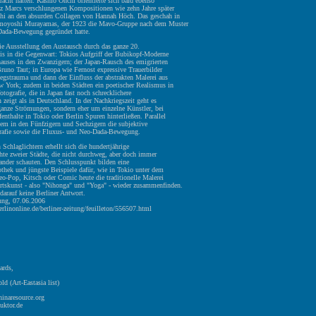
acht hatten. Kashio Onchi orientierte sich bald ebenso
nz Marcs verschlungenen Kompositionen wie zehn Jahre später
hi an den absurden Collagen von Hannah Höch. Das geschah in
omoyoshi Murayamas, der 1923 die Mavo-Gruppe nach dem Muster
 Dada-Bewegung gegründet hatte.
ie Ausstellung den Austausch durch das ganze 20.
bis in die Gegenwart: Tokios Aufgriff der Bubikopf-Moderne
auses in den Zwanzigern; der Japan-Rausch des emigrierten
runo Taut; in Europa wie Fernost expressive Trauerbilder
egstrauma und dann der Einfluss der abstrakten Malerei aus
w York; zudem in beiden Städten ein poetischer Realismus in
otografie, die in Japan fast noch schrecklichere
zeigt als in Deutschland. In der Nachkriegszeit geht es
anze Strömungen, sondern eher um einzelne Künstler, bei
enthalte in Tokio oder Berlin Spuren hinterließen. Parallel
llem in den Fünfzigern und Sechzigern die subjektive
rafie sowie die Fluxus- und Neo-Dada-Bewegung.
 Schlaglichtern erhellt sich die hundertjährige
hte zweier Städte, die nicht durchweg, aber doch immer
nander schauten. Den Schlusspunkt bilden eine
thek und jüngste Beispiele dafür, wie in Tokio unter dem
o-Pop, Kitsch oder Comic heute die traditionelle Malerei
tskunst - also "Nihonga" und "Yoga" - wieder zusammenfinden.
darauf keine Berliner Antwort.
tung, 07.06.2006
rlinonline.de/berliner-zeitung/feuilleton/556507.html
ards,
ld (Art-Eastasia list)
hinaresource.org
uktor.de