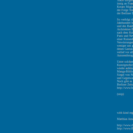
Tokio mitgebr
innig an Fra
Kotaro Migis
der Folge T
der Berliner
So verfolgt d
Jahrhundert 
und des Bauh
Architekten B
nach dem Kri
Paris und Ne
einer Ruinenf
Verwüstungen 
weniger um g
denen Gastauf
verlief vor a
Autorenfotog
Unter solchen
Kunstgeschic
wieder aufei
Manga-Biblio
Siegel von Ne
und Gegenwar
Noch gibt es 
Berliner Zei
http://www.be
(snip)
with kind reg
Matthias Arno
http://www.c
http://www.fl