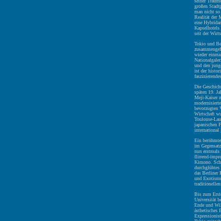
seiner Träum
großen Stadt
man nicht so 
Realität der
eine Hybridar
Kapselhotels
seit der Wirts
Tokio und Be
zusammengefu
wieder einmal
Nationalgaler
und den junge
ist der histo
faszinierende
Die Geschich
späten 19. Ja
Meji-Kaiser 
modernisiert
bevorzugten V
Wirtschaft w
Toulouse-Laut
japanischen F
international
Ein berühmtes
im Gegensatz 
nun erstmals
flirrend-impr
Kimono. Schr
durchglühtes
das Berliner
und Exotismus
traditionelle
Bis zum Erste
Universität 
Ende und Wil
ästhetisches
Expressionist