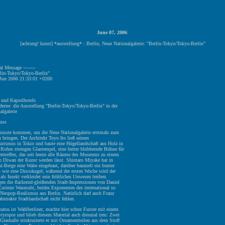
June 07, 2006
:
[achtung! kunst] *ausstellung* : Berlin, Neue Nationalgalerie: "Berlin-Tokyo/Tokyo-Berlin"
nal Message --------
rlin-Tokyo/Tokyo-Berlin"
 Jun 2006 21:33:01 +0200
und Kapselhotels
erne: die Ausstellung "Berlin-Tokyo/Tokyo-Berlin" in der
algalerie
euss
musste kommen, um die Neue Nationalgalerie erstmals zum
bringen. Der Architekt Toyo Ito ließ seinen
urismus in Tokio und baute eine Hügellandschaft aus Holz in
 Rohes strengen Glastempel, eine heiter blubbernde Bühne für
entreffen, das seit heute alle Räume des Museums zu einem
en Diwan der Kunst werden lässt. Shintaro Miyake hat in
i-Berge eine Wabe eingebaut, darüber baumelt ein bunter
 wie eine Discokugel; während der ersten Woche wird der
 als Insekt verkleidet sein fröhliches Unwesen treiben.
en die flackernd-gleißenden Stadt-Impressionen von Daniel
Corinne Wasmuht, beides Exponenten des international so
 Neopop-Realismus aus Berlin. Natürlich darf auch Franz
strakte Stadtlandschaft nicht fehlen.
atsu ist Wahlberliner, machte hier schon Furore mit einem
Styropor und blieb diesem Material auch diesmal treu: Zwei
Glashalle strukturierte er mit Ornamentteilen aus dem Stoff