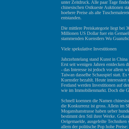
unter Zeitdruck. Alle paar Tage find
chinesischen Ostkueste Auktionen st
hoehere Preise als alte Tuschemalerei
entstanden.
Die mittlere Preiskategorie liegt be
Millionen US Dollar fuer ein Gemael
stammenden Kuenstlers Wu Guanzho
Viele spekulative Investitionen
Jahrzehntelang stand Kunst in China
Erst seit wenigen Jahren entdecken 
- das Interesse ist jedoch vor allem w
Taiwan dasselbe Schauspiel statt. E
Kuenstler bezahlt. Heute interessiert
Festland werden Investitionen auf de
wie im Immobilienmarkt. Doch die Gefah
Schnell koennen die Namen chinesisch
die Konkurrenz ist gross. Allein im S
Moganshanstrasse haben ueber hundert
bestimmt den Stil ihrer Werke. Gekau
Oelgemaelde, ausgefeilte Techniken si
allem der politische Pop hohe Preis