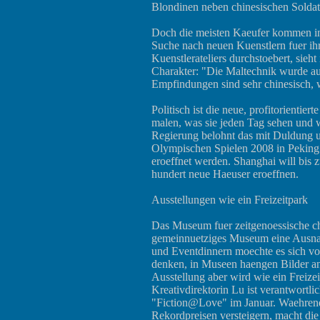
Blondinen neben chinesischen Soldat
Doch die meisten Kaeufer kommen i
Suche nach neuen Kuenstlern fuer ih
Kuenstlerateliers durchstoebert, sieh
Charakter: "Die Maltechnik wurde a
Empfindungen sind sehr chinesisch, w
Politisch ist die neue, profitorientier
malen, was sie jeden Tag sehen und w
Regierung belohnt das mit Duldung un
Olympischen Spielen 2008 in Peking
eroeffnet werden. Shanghai will bis z
hundert neue Haeuser eroeffnen.
Ausstellungen wie ein Freizeitpark
Das Museum fuer zeitgenoessische ch
gemeinnuetziges Museum eine Ausnah
und Eventdinnern moechte es sich v
denken, in Museen haengen Bilder a
Ausstellung aber wird wie ein Freize
Kreativdirektorin Lu ist verantwortli
"Fiction@Love" im Januar. Waehrend 
Rekordpreisen versteigern, macht die 